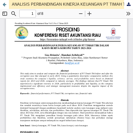
ANALISIS PERBANDINGAN KINERJA KEUANGAN PT TIMAH TBK DALAM KASUS BERITA KORUPSI TAHUN 2023-2024