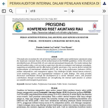
PERAN AUDITOR INTERNAL DALAM PENILAIAN KINERJA DI SEKTOR PUBLIK : SYSTEMATIC LITERATURE REVIEW (SLR)