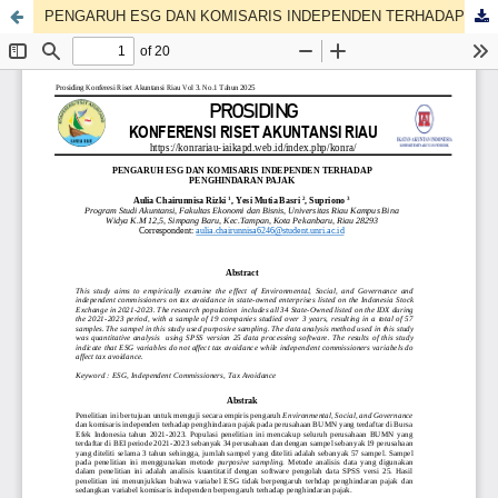
PENGARUH ESG DAN KOMISARIS INDEPENDEN TERHADAP PENGHINDARAN PAJAK