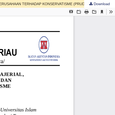
Download
PENGARUH FINANCIAL DISTRESS, KEPEMILIKAN MANAJERIAL, KEPEMILIKAN INSTITUSIONAL, RISIKO LITIGASI DAN UKURAN PERUSAHAAN TERHADAP KONSERVATISME (PRUDENCE) AKUNTANSI